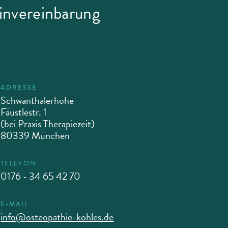
minvereinbarung
ADRESSE
Schwanthalerhöhe
Fäustlestr. 1
(bei Praxis Therapiezeit)
80339 München
TELEFON
0176 - 34 65 42 70
E-MAIL
info@osteopathie-kohles.de