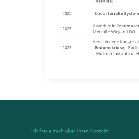
Therapie
)
2025
„Das
arterielle Syste
2 Module in
Traumasen
2025
Metcalfe-Wiegand DO
Verschiedene Kongres
2025
„
Endometriose
„. Fort
– Molinari Institute of 
Ich freue mich über Ihren Kontakt