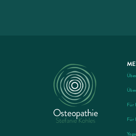
ME
Übe
Über
Für 
Für 
Yoga