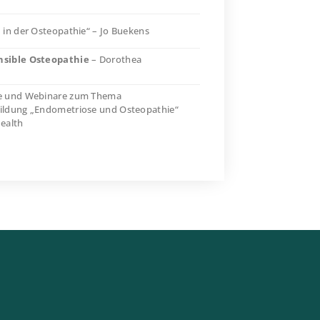
m
in der Osteopathie“ – Jo Buekens
sible Osteopathie
– Dorothea
se und Webinare zum Thema
bildung „Endometriose und Osteopathie“
Health