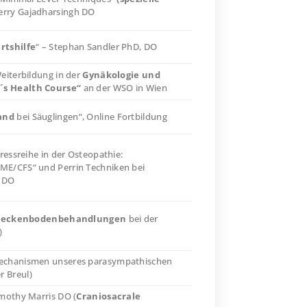
erry Gajadharsingh DO
rtshilfe
“ – Stephan Sandler PhD, DO
eiterbildung in der
Gynäkologie und
´s Health Course“
an der WSO
in Wien
and
bei Säuglingen“, Online Fortbildung
ressreihe in der Osteopathie:
ME/CFS“ und Perrin Techniken bei
, DO
eckenbodenbehandlungen
bei der
)
echanismen unseres parasympathischen
r Breul)
imothy Marris DO (
Craniosacrale