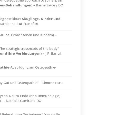
An osteopathie approach to spinal pain
len-Behandlungen) –
Barrie Savory DO
iagnostikkurs
Säuglinge, Kinder und
pathie-Institut Frankfurt
CMD bei Erwachsenen und Kindern) –
The strategic crossroads of the body”
und ihre Verbindungen) –
J.P. Barral
athie
-Ausbildung am Osteopathie-
aky Gut und Osteopathie“ – Simone Huss
Psycho-Neuro-Endokrino-Immunologie)
u“ – Nathalie Camirand DO
 „Minimal Lever Techniques“
(spezielle