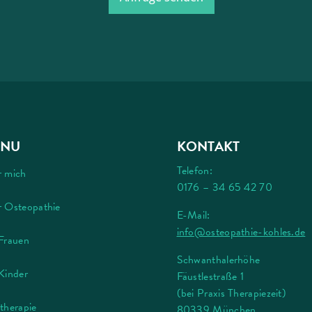
NU
KONTAKT
Telefon:
r mich
0176 – 34 65 42 70
 Osteopathie
E-Mail:
info@osteopathie-kohles.de
Frauen
Schwanthalerhöhe
Kinder
Fäustlestraße 1
(bei Praxis Therapiezeit)
therapie
80339 München