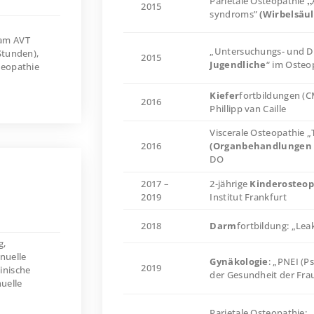
Parietale Osteopathie
2015
syndroms”
(Wirbelsäu
 am AVT
„Untersuchungs- und D
Stunden),
2015
Jugendliche
“ im Osteo
teopathie
Kiefer
fortbildungen (
2016
Phillipp van Caille
Viscerale Osteopathie „
2016
(Organbehandlungen 
DO
2017 –
2-jährige
Kinderosteop
2019
Institut Frankfurt
2018
Darm
fortbildung: „Le
g,
nuelle
Gynäkologie
: „PNEI (
2019
inische
der Gesundheit der Fra
uelle
Parietale Osteopathie: