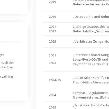
2019
Gelenktechniken)
– G
2019
„Osteopathie und
Gebu
2021-
2-jährige Osteopathie-W
2023
Geburtshilfe „Women
2023
„
Verkürztes Zungenb
-
ger
„Interdisziplinärer Kong
2023
Long-/Post-COVID
und 
 nach der
2024
Raymond N.Perrin PhD
r Skuban
reathing“
„ICE Breaker Kurs“ für
B
2024/25
Frau (Hélène Menapace
Seminar „Regulationsm
2024
Nervensystems
„(Raine
„Trust your Hands“ – T
2025