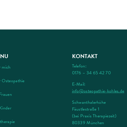
NU
KONTAKT
Telefon:
r mich
0176 – 34 65 42 70
 Osteopathie
E-Mail:
info@osteopathie-kohles.de
Frauen
Schwanthalerhöhe
Kinder
Fäustlestraße 1
(bei Praxis Therapiezeit)
therapie
80339 München