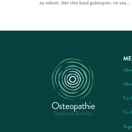
ea rebum. Stet clita kasd gubergren, no sea...
ME
Übe
Über
Für 
Für 
Yoga